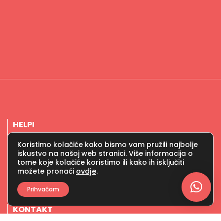
HELPI
Studenti pružaju svakodnevnu pomoć seniorima.
Koristimo kolačiće kako bismo vam pružili najbolje
iskustvo na našoj web stranici. Više informacija o
tome koje kolačiće koristimo ili kako ih isključiti
PRAVILA
možete pronaći
ovdje
.
Pravila privatnosti i Uvjeti korištenja
Prihvaćam
KONTAKT