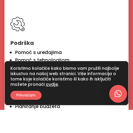
Podrška
Pomoć s uređajima
Pomoć s tehnologijom
Korištenje računala
Koristimo kolačiće kako bismo vam pružili najbolje
iskustvo na našoj web stranici. Više informacija o
Korištenje interneta
tome koje kolačiće koristimo ili kako ih isključiti
Korištenje dr. mreža
možete pronaći
ovdje
.
Organizacija dokumenata
Prihvaćam
Popunjavanje obrazaca
Planiranje budžeta
Prijava potpora
Plaćanje računa